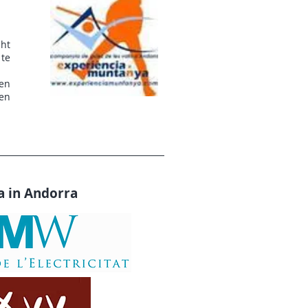
ht
 te
.
gen
en
 in Andorra