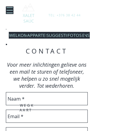
XALET
TEL:
+376 38 42 44
SAÜC
ACCUEIL
WELKOM
À PROPOS
OVER ONS
APPARTEMENTS
APPARTEMENTS
ACTIVITÉS
ACTIVITEITEN
RECOMMANDATIONS
SUGGESTIES
CONTACT
CONTACT
GALERIE
FOTOS
BLOG
BLOG
CONTACT
Voor meer inlichtingen gelieve ons
een mail te sturen of telefoneer,
we helpen u zo snel mogelijk
verder. Tot wederhoren.
WEGK
AART