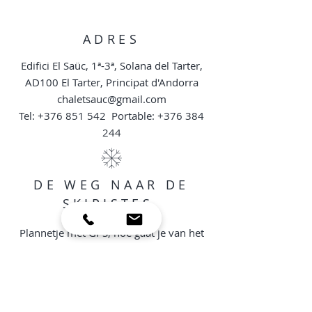
ADRES
Edifici El Saüc, 1ª-3ª, Solana del Tarter,
AD100
El Tarter, Principat d'Andorra
chaletsauc@gmail.com
Tel:
+376 851 542
Portable:
+376 384
244
DE WEG NAAR DE
SKIPISTES
Plannetje met GPS, hoe gaat je van het
appartement naar de skipistes van
El TARTER, 700 meters afstand !
NUTTIGE INFO